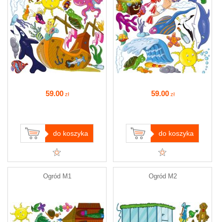
59
.00
59
.00
zł
zł
do koszyka
do koszyka
Ogród M1
Ogród M2