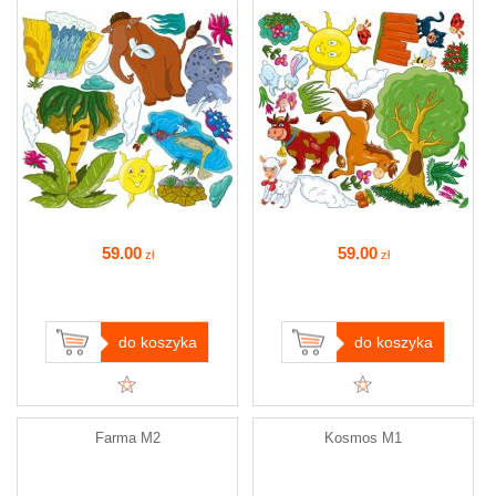
59
.00
59
.00
zł
zł
do koszyka
do koszyka
Farma M2
Kosmos M1