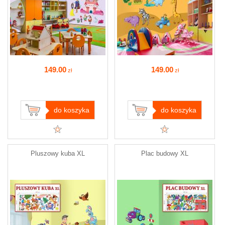
149
.00
149
.00
zł
zł
do koszyka
do koszyka
Pluszowy kuba XL
Plac budowy XL