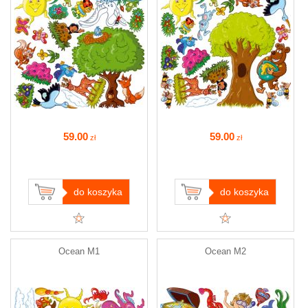
59
.00
59
.00
zł
zł
do koszyka
do koszyka
Ocean M1
Ocean M2