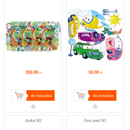
359
.00
59
.00
zł
zł
do koszyka
do koszyka
Autka M2
Dino park M1