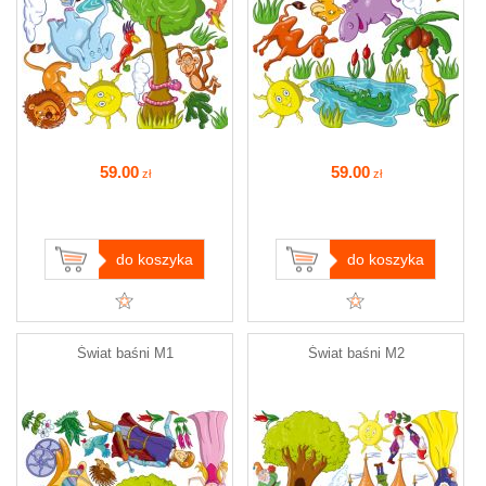
59
.00
59
.00
zł
zł
do koszyka
do koszyka
Świat baśni M1
Świat baśni M2