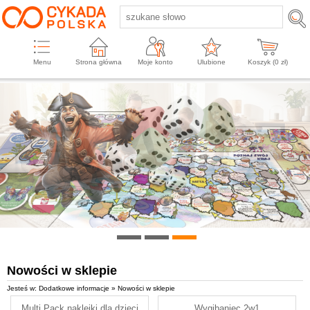
Menu
Strona główna
Moje konto
Ulubione
Koszyk (
0
zł)
Nowości w sklepie
Jesteś w: Dodatkowe informacje » Nowości w sklepie
Multi Pack naklejki dla dzieci
Wygibaniec 2w1