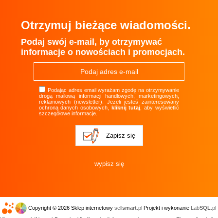
Otrzymuj bieżące wiadomości.
Podaj swój e-mail, by otrzymywać
informacje o nowościach i promocjach.
Podając adres email wyrażam zgodę na otrzymywanie
drogą mailową informacji handlowych, marketingowych,
reklamowych (newsletter). Jeżeli jesteś zainteresowany
ochroną danych osobowych,
kliknij tutaj
, aby wyświetlić
szczegółowe informacje.
Copyright © 2026 Sklep internetowy
sell
smart
.pl
Projekt i wykonanie
Lab
SQL
.pl