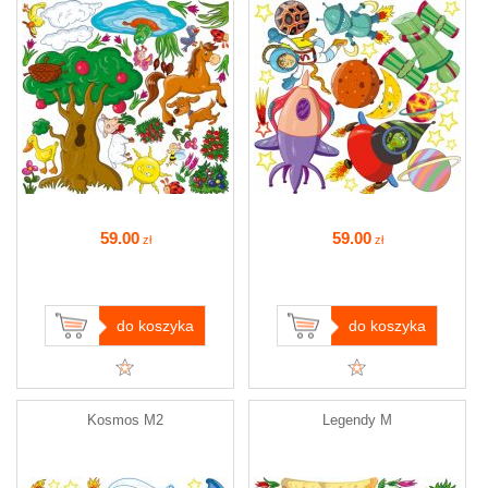
59
.00
59
.00
zł
zł
do koszyka
do koszyka
Kosmos M2
Legendy M