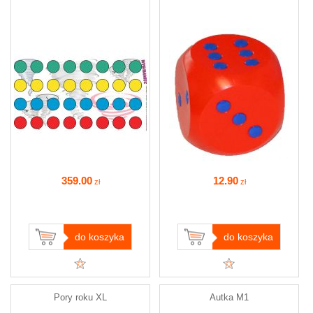
359
.00
12
.90
zł
zł
do koszyka
do koszyka
Pory roku XL
Autka M1