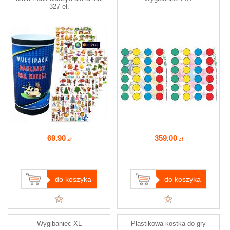
327 el.
69
.90
359
.00
zł
zł
do koszyka
do koszyka
Wygibaniec XL
Plastikowa kostka do gry