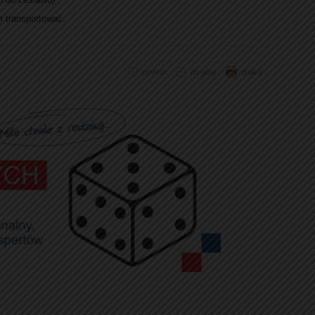
e transportować.
powrót
do góry
drukuj