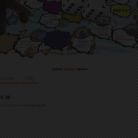
Kontakt
FAQ
yć M
 edukacyjne M
» Zdrowym być M