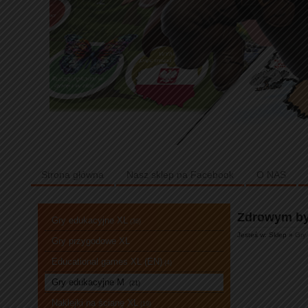
Strona główna
Nasz sklep na Facebook
O NAS
Zdrowym b
Gry edukacyjne XL
(36)
Jesteś w: Sklep »
Gry
Gry przygodowe XL
Educational games XL (EN)
(4)
Gry edukacyjne M
(21)
Naklejki na ścianę XL
(19)