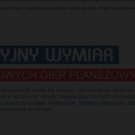
jest zwinięty i spakowany w poręczny, kartonowy rulon, dzięki czemu łatwo j