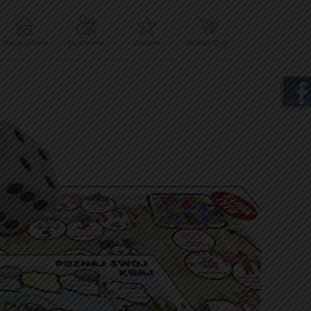
Strona główna
Moje konto
Ulubione
Koszyk (
0
zł)