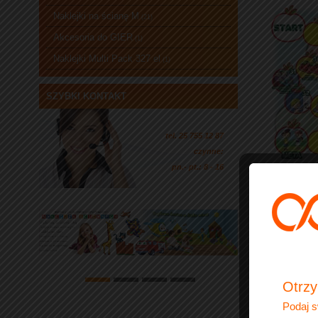
Naklejki na ścianę M
(21)
Akcesoria do GIER
(1)
Naklejki Multi Pack 327 el
(1)
SZYBKI KONTAKT
tel. 25 755 12 87
czynne:
pn.- pt.: 8 - 16
Otrzy
Podaj s