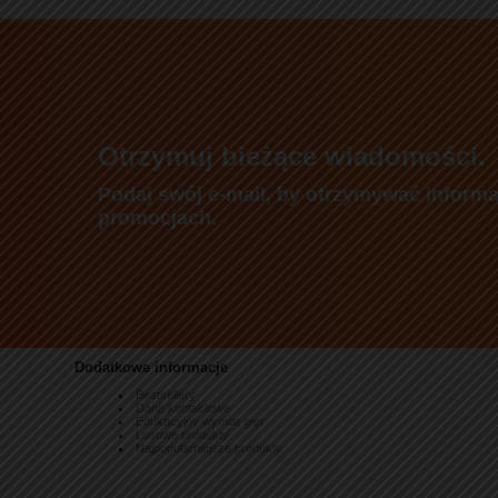
Otrzymuj bieżące wiadomości.
Podaj swój e-mail, by otrzymywać informa
promocjach.
Dodatkowe informacje
Bestsellery
Dane kontaktowe
Edukacyjny wymiar gier
Losowe produkty
Najpopularniejsze produkty