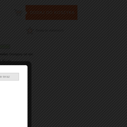
Dodaj do ulubionych
ności:
Dostępny od ręki
x 90 cm
ykada Polska
ie teraz