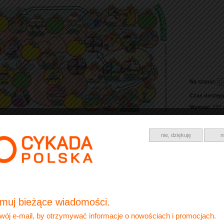
Na stanie:
Czas dostęp
Wymiar:
137 
Producent:
C
nie, dziękuję
n
muj bieżące wiadomości.
wój e-mail, by otrzymywać informacje o nowościach i promocjach.