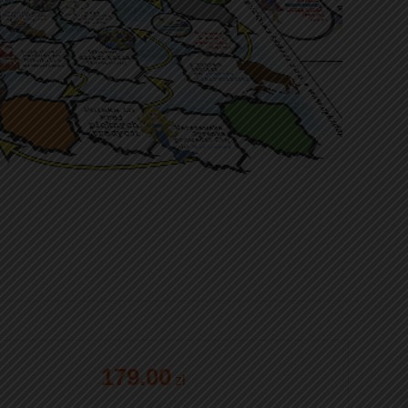
179.00
zł